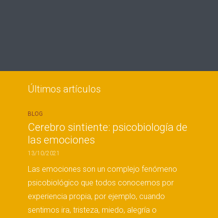
Últimos artículos
BLOG
Cerebro sintiente: psicobiología de
las emociones
13/10/2021
Las emociones son un complejo fenómeno
psicobiológico que todos conocemos por
experiencia propia, por ejemplo, cuando
sentimos ira, tristeza, miedo, alegría o